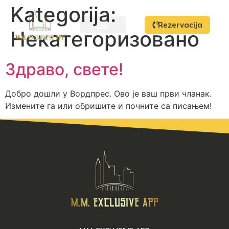
Kategorija:
Rezervacija
Некатегоризовано
Здраво, свете!
Добро дошли у Вордпрес. Ово је ваш први чланак.
Измените га или обришите и почните са писањем!