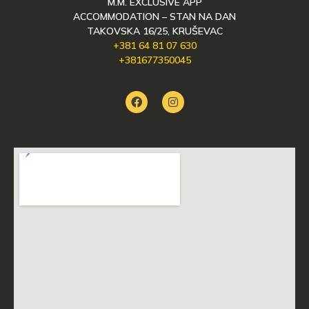
M.M. EXCLUSIVE APP
ACCOMMODATION – STAN NA DAN
TAKOVSKA 16/25, KRUŠEVAC
+381 64 81 07 630
+381677350045